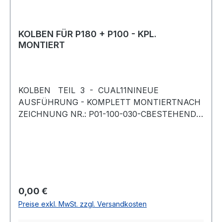
KOLBEN FÜR P180 + P100 - KPL.
MONTIERT
KOLBEN TEIL 3 - CUAL11NINEUE
AUSFÜHRUNG - KOMPLETT MONTIERTNACH
ZEICHNUNG NR.: P01-100-030-CBESTEHEND
AUS:1 KOLBEN, 1 NUTRING, 2
PASSFEDERNFÜR PUMPEN P180 und
P100(ALTE AUSFÜHRUNG NACH ZCH.NR.:
374-3)
Regulärer Preis:
0,00 €
Preise exkl. MwSt. zzgl. Versandkosten