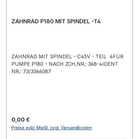
ZAHNRAD P180 MIT SPINDEL -T4
ZAHNRAD MIT SPINDEL - C45V - TEIL 4FÜR
PUMPE P180 - NACH ZCH.NR.: 368-4IDENT
NR.: 73/3366087
Regulärer Preis:
0,00 €
Preise exkl. MwSt. zzgl. Versandkosten