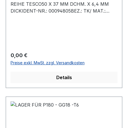
REIHE TESCO50 X 37 MM DCHM. X 6,4 MM
DICKIDENT-NR.: 00094805BEZ.: TK/ MAT.:
PTFE25 177027FÜR PUMPE P180
Regulärer Preis:
0,00 €
Preise exkl. MwSt. zzgl. Versandkosten
Details