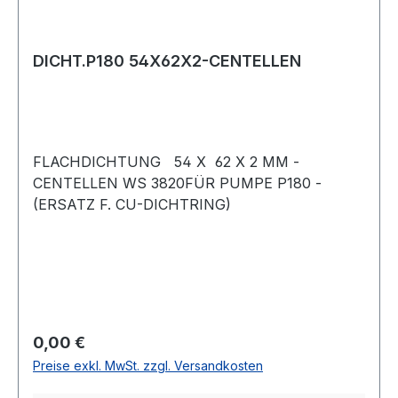
DICHT.P180 54X62X2-CENTELLEN
FLACHDICHTUNG 54 X 62 X 2 MM -
CENTELLEN WS 3820FÜR PUMPE P180 -
(ERSATZ F. CU-DICHTRING)
Regulärer Preis:
0,00 €
Preise exkl. MwSt. zzgl. Versandkosten