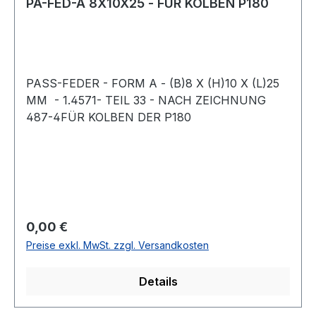
PA-FED-A 8X10X25 - FÜR KOLBEN P180
PASS-FEDER - FORM A - (B)8 X (H)10 X (L)25
MM - 1.4571- TEIL 33 - NACH ZEICHNUNG
487-4FÜR KOLBEN DER P180
Regulärer Preis:
0,00 €
Preise exkl. MwSt. zzgl. Versandkosten
Details