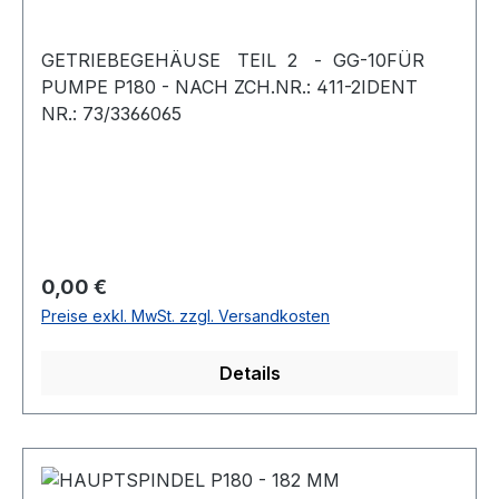
GETRIEBEGEHÄUSE TEIL 2 - GG-10FÜR
PUMPE P180 - NACH ZCH.NR.: 411-2IDENT
NR.: 73/3366065
Regulärer Preis:
0,00 €
Preise exkl. MwSt. zzgl. Versandkosten
Details