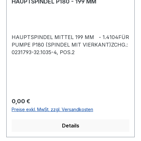
HAUPTSPINDEL P180 - 199 MM
HAUPTSPINDEL MITTEL 199 MM - 1.4104FÜR
PUMPE P180 (SPINDEL MIT VIERKANT)ZCHG.:
0231793-32.1035-4, POS.2
Regulärer Preis:
0,00 €
Preise exkl. MwSt. zzgl. Versandkosten
Details